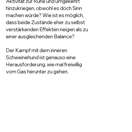
Aktivität zur Ruhe und umgekehrt
hinzukriegen, obwohl es doch Sinn
machen würde? Wie ist es möglich,
dass beide Zustände eher zu selbst
verstärkenden Effekten neigen als zu
einer ausgleichenden Balance?
Der Kampf mit dem inneren
Schweinehund ist genauso eine
Herausforderung, wie mal freiwillig
vom Gas herunter zu gehen.
Ein Blick auf die jeweiligen Denk-,
Gefühls und Verhaltensmuster
könnte helfen. Alte Muster, die vor
Jahren angebracht und hilfreich
waren, könnten überholt sein, da sich
Umstände geändert haben. Sie
gegen neue, zeitgemäße Muster