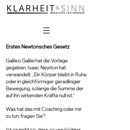
Erstes Newtonsches Gesetz
Galileo Galilei hat die Vorlage
gegeben, Isaac Newton hat
verwandelt: „Ein Körper bleibt in Ruhe
oder in gleichförmiger geradliniger
Bewegung, solange die Summe der
auf ihn wirkenden Kräfte null ist.“
Was hat das mit Coaching oder mir
zu tun, fragen Sie?
Ist es nicht so, dass es uns leichter