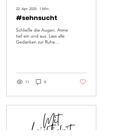
22. Apr. 2025
∙
1
Min.
#sehnsucht
Schließe die Augen. Atme
tief ein und aus. Lass alle
Gedanken zur Ruhe
kommen. Spüre in dich
hinein: Nach was sehnst du
dich? Ist es ein...
11
0